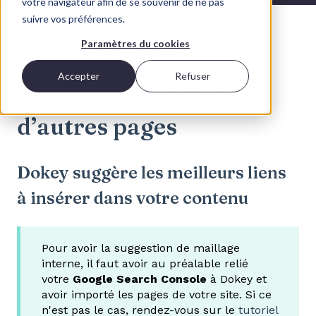
votre navigateur afin de se souvenir de ne pas
suivre vos préférences.
Centre d'aide
Rédaction
Paramètres du cookies
Rédiger un contenu optimisé
Accepter
Refuser
Mailler son contenu à
d’autres pages
Dokey suggère les meilleurs liens
à insérer dans votre contenu
Pour avoir la suggestion de maillage
interne, il faut avoir au préalable relié
votre
Google Search Console
à Dokey et
avoir importé les pages de votre site. Si ce
n'est pas le cas, rendez-vous sur le
tutoriel