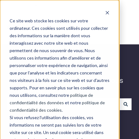
Français
Afficher le sous-menu pour les traductions
Ce site web stocke les cookies sur votre
ordinateur. Ces cookies sont utilisés pour collecter
des informations sur la manière dont vous
interagissez avec notre site web et nous
permettent de nous souvenir de vous. Nous
utilisons ces informations afin d'améliorer et de
personnaliser votre expérience de navigation, ainsi
que pour l'analyse et les indicateurs concernant
Bonjour. Comment pouvons-nous
nos visiteurs à la fois sur ce site web et sur d'autres
supports. Pour en savoir plus sur les cookies que
vous aider ?
nous utilisons, consultez notre
politique de
confidentialité des données
et notre
politique de
confidentialité des cookies
.
Il n'y a aucune suggestion car le champ de recherch
Si vous refusez l'utilisation des cookies, vos
informations ne seront pas suivies lors de votre
visite sur ce site. Un seul cookie sera utilisé dans